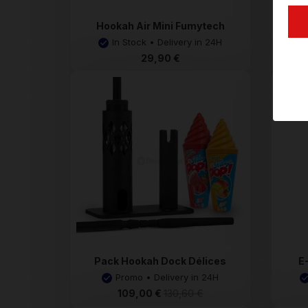
Hookah Air Mini Fumytech
In Stock • Delivery in 24H
29,90 €
Pack Hookah Dock Délices
E
Promo • Delivery in 24H
109,00 €
130,60 €