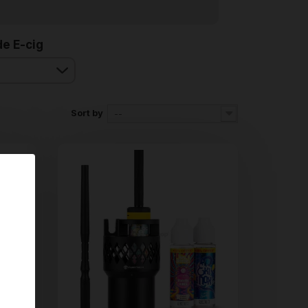
e E-cig
Sort by
--