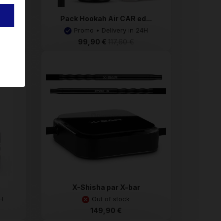
ya
Pack Hookah Air CAR ed...
4H
Promo • Delivery in 24H
99,90 €
117,60 €
X-Shisha par X-bar
4H
Out of stock
149,90 €