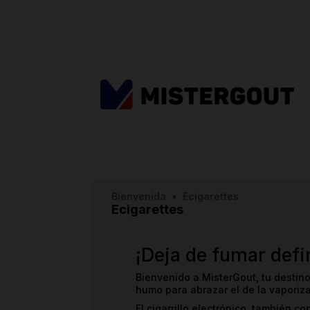
Bienvenida
•
Ecigarettes
Ecigarettes
¡Deja de fumar defi
Bienvenido a MisterGout, tu destino
humo para abrazar el de la vaporizac
El cigarrillo electrónico, también con