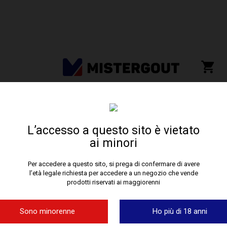
L’accesso a questo sito è vietato
Home
•
Paiement sécurisé
ai minori
PAIEMENT SECURISE
Per accedere a questo sito, si prega di confermare di avere
l’età legale richiesta per accedere a un negozio che vende
prodotti riservati ai maggiorenni
En choisissant le règlement par
carte bancaire
(Carte bleue
/ e-carte bleue / Visa / Mastercard ) sur www.Darnashop.fr,
nous vous garantissons un paiement en toute sécurité.
Sono minorenne
Ho più di 18 anni