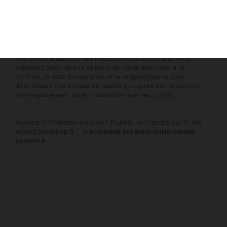
Après avoir choisi le règlement par carte bancaire, vous
serez connecté directement au serveur bancaire de la
Banque Populaire qui traitera la transaction.
Le service de paiement sécurisé intègre la norme de sécurité
SSL. Ainsi, toutes les données confidentielles que vous
saisissez telles que le numéro de carte bancaire à 16
chiffres, la date d'expiration et le cryptogramme sont
directement transmises de manière cryptée sur le serveur
d'enregistrement de la transaction (serveur SIPS).
Aucune information bancaire fournie ne transite par le site
www.Darnashop.fr ; l
e paiement est donc entièrement
sécurisé.