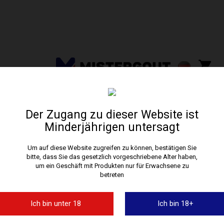
+ D'infos
- D'infos
Tous les accessoires
Der Zugang zu dieser Website ist
Retrouvez ici tous les accessoires disponibles sur
www.darnashop.fr
Minderjährigen untersagt
Um auf diese Website zugreifen zu können, bestätigen Sie
bitte, dass Sie das gesetzlich vorgeschriebene Alter haben,
um ein Geschäft mit Produkten nur für Erwachsene zu
betreten
SERVICE CLIENT
INFORMATION
Ich bin unter 18
Ich bin 18+