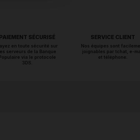
PAIEMENT SÉCURISÉ
SERVICE CLIENT
ayez en toute sécurité sur
Nos équipes sont facileme
les serveurs de la Banque
joignables par tchat, e-ma
Populaire via le protocole
et téléphone.
3DS.