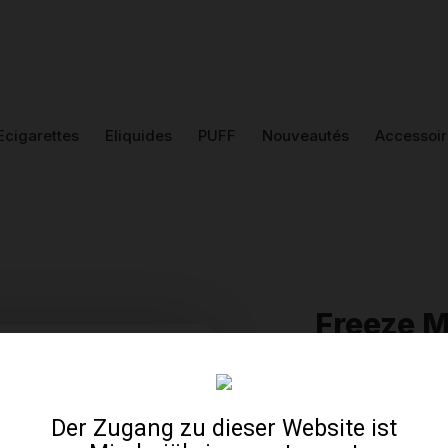
Ecigarettes
Eliquides
PUFF
Nouveautés
Accessoir
Freeze M
Brand : Liquide
14,
Der Zugang zu dieser Website ist