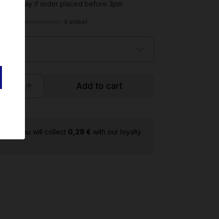
Sent today if order placed before 3pm
4 artikel
Add to cart
oduct you will collect
0,28 €
with our loyalty