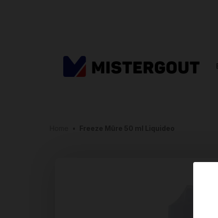
Home
•
Freeze Mûre 50 ml Liquideo