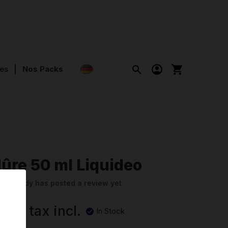
es
Nos Packs
ûre 50 ml Liquideo
o
Nobody has posted a review yet
90 €
tax incl.
In Stock