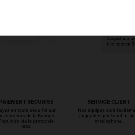
Acquistado qu
ricompensa
0
PAIEMENT SÉCURISÉ
SERVICE CLIENT
ayez en toute sécurité sur
Nos équipes sont facileme
les serveurs de la Banque
joignables par tchat, e-ma
Populaire via le protocole
et téléphone.
3DS.