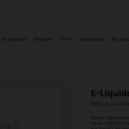
Ecigarettes
Eliquides
PUFF
Nouveautés
Accesso
E-Liquid
Marque : Adaly
Ritrova i gusti icon
Hawai o Mi Amor: le
in e-liquid! Con i l