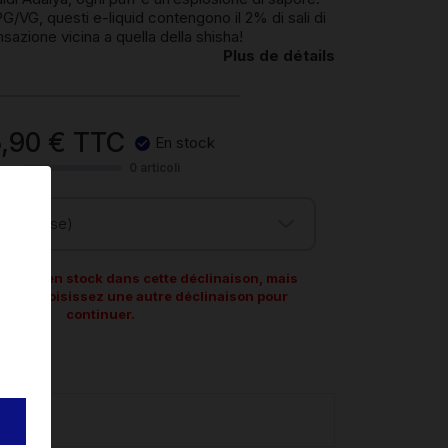
PG/VG, questi e-liquid contengono il 2% di sali di
sazione vicina a quella della shisha!
Plus de détails
,90 €
TTC
En stock
0 articoli
he intense)
st plus en stock dans cette déclinaison, mais
ible. Choisissez une autre déclinaison pour
continuer.