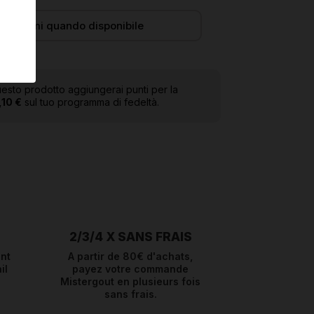
Avvisami quando disponibile
esto prodotto aggiungerai punti per la
,10 €
sul tuo programma di fedeltà.
2/3/4 X SANS FRAIS
nt
A partir de 80€ d'achats,
il
payez votre commande
Mistergout en plusieurs fois
sans frais.