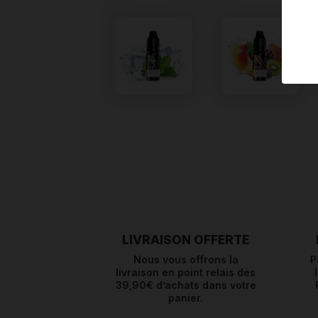
LIVRAISON OFFERTE
Nous vous offrons la
P
livraison en point relais dès
39,90€ d’achats dans votre
panier.