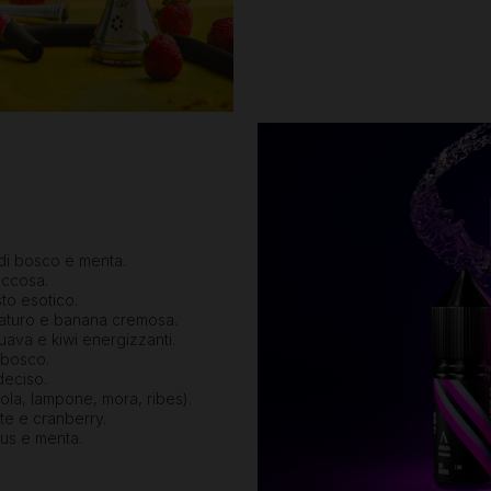
i di bosco e menta.
uccosa.
to esotico.
aturo e banana cremosa.
guava e kiwi energizzanti.
 bosco.
deciso.
agola, lampone, mora, ribes).
te e cranberry.
ctus e menta.