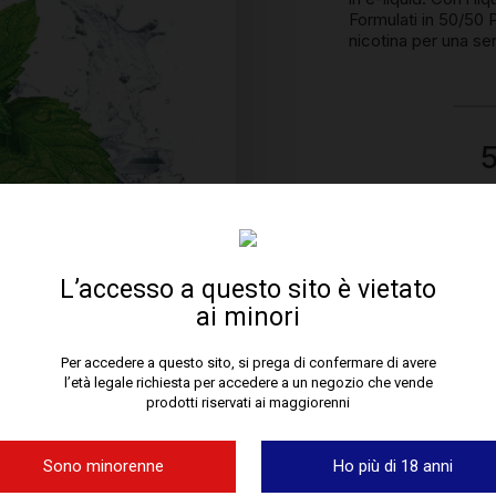
Formulati in 50/50 
nicotina per una sen
5
Menthol (Ment
L’accesso a questo sito è vietato
Ce produit n'e
ai minori
reste dispon
Per accedere a questo sito, si prega di confermare di avere
l’età legale richiesta per accedere a un negozio che vende
prodotti riservati ai maggiorenni
Sono minorenne
Ho più di 18 anni