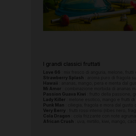
I grandi classici fruttati
Love 66
: mix fresco di anguria, melone, frutt
Strawberry Splash
: aroma puro di fragola s
Hawaii
: ananas, mango, pera e menta dal gus
Mi Amor
: combinazione morbida di ananas m
Passion Guava Kiwi
: frutto della passione, 
Lady Killer
: melone esotico, mango e frutti di
Punk Man
: ciliegia, fragola e mora dal gusto 
Very Berry
: frutti rossi intensi (ribes nero, fr
Cola Dragon
: cola frizzante con note agruma
African Crush
: uva, mirtillo, kiwi, mango, ca