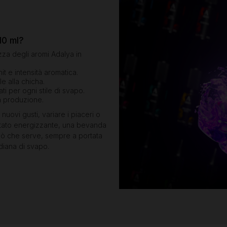
10 ml?
ezza degli aromi Adalya in
hit e intensità aromatica.
le alla chicha.
lati per ogni stile di svapo.
a produzione.
nuovi gusti, variare i piaceri o
ruttato energizzante, una bevanda
ciò che serve, sempre a portata
diana di svapo.