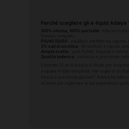
Perché scegliere gli e-liquid Adalya 
100% shisha, 100% portatile
: tutta la ricch
formato compatto.
PG/VG 50/50
: equilibrio perfetto tra vapore, 
2% sali di nicotina
: hit morbido e rapido, simi
Ampia scelta
: gusti fruttati, tropicali e mento
Qualità tedesca
: costanza e precisione nell
Il formato 10 ml di Adalya è ideale per scoprire 
svapare in tutta semplicità. Hai voglia di un f
fresca o una menta glaciale? Adalya ha tutto 
di mano per migliorare la tua esperienza quoti