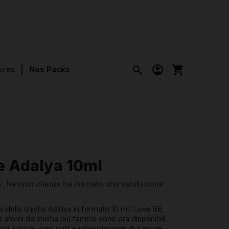
ires
Nos Packs
e Adalya 10ml
a
Nessun cliente ha lasciato una valutazione
ici della shisha Adalya in formato 10 ml! Love 66,
 aromi da shisha più famosi sono ora disponibili
iquidi Adalya, ogni puff è un’esplosione di sapore.