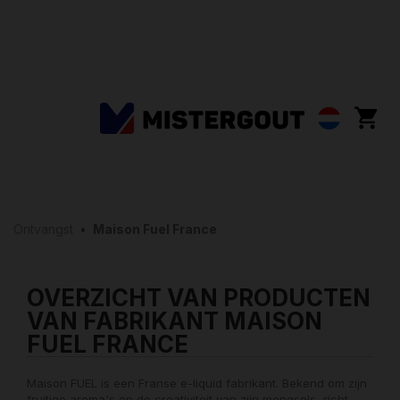
Ontvangst
•
Maison Fuel France
OVERZICHT VAN PRODUCTEN
VAN FABRIKANT MAISON
FUEL FRANCE
Maison FUEL is een Franse e-liquid fabrikant. Bekend om zijn
fruitige aroma's en de creativiteit van zijn mengsels, richt