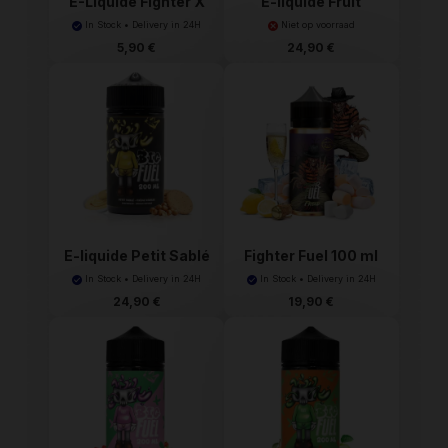
E-Liquide Fighter X
E-liquide Fruit
10...
Tropic...
In Stock • Delivery in 24H
Niet op voorraad
5,90 €
24,90 €
E-liquide Petit Sablé
Fighter Fuel 100 ml
...
In Stock • Delivery in 24H
In Stock • Delivery in 24H
24,90 €
19,90 €