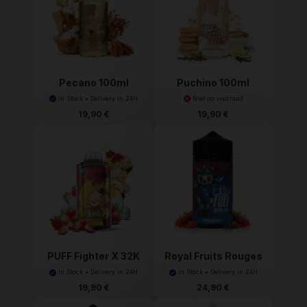
Pecano 100ml
Puchino 100ml
Graham Fuel
Graham Fuel
In Stock • Delivery in 24H
Niet op voorraad
19,90 €
19,90 €
PUFF Fighter X 32K
Royal Fruits Rouges
20...
In Stock • Delivery in 24H
In Stock • Delivery in 24H
19,90 €
24,90 €