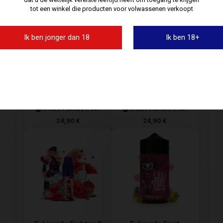
tot een winkel die producten voor volwassenen verkoopt
Ik ben jonger dan 18
Ik ben 18+
Cranberries Cassis
E-liquide Coeur
Fru...
Fondan...
In Stock • Delivery in 24H
In Stock • Delivery in 24H
24,90 €
24,90 €