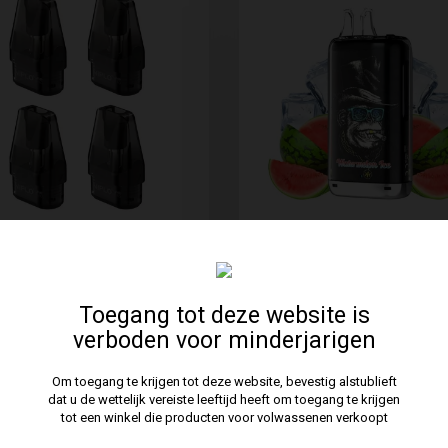
ack 4 Pods JNR Flux P...
Kit Puff Kong Max 30K .
Niet op voorraad
In Stock • Delivery in 2
14,90 €
19,90 €
Toegang tot deze website is
verboden voor minderjarigen
Om toegang te krijgen tot deze website, bevestig alstublieft
dat u de wettelijk vereiste leeftijd heeft om toegang te krijgen
tot een winkel die producten voor volwassenen verkoopt