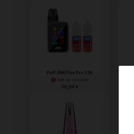
Puff JNR Flux Pro 32K
P
Niet op voorraad
29,90 €