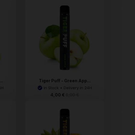
..
Tiger Puff - Green App...
4H
In Stock • Delivery in 24H
4,00 €
8,00 €