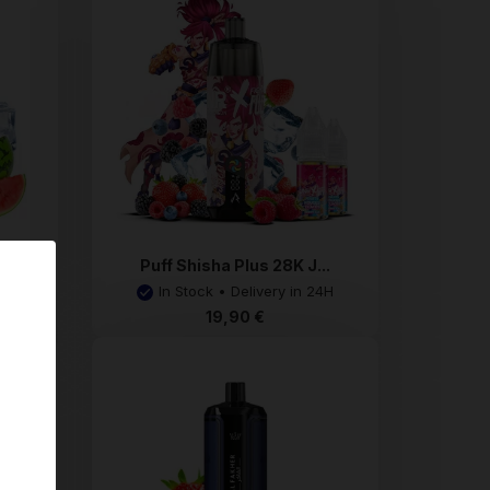
..
Puff Shisha Plus 28K J...
4H
In Stock • Delivery in 24H
19,90 €