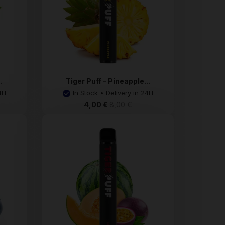
.
Tiger Puff - Pineapple...
4H
In Stock • Delivery in 24H
4,00 €
8,00 €