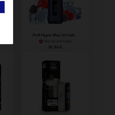
..
Puff Hyper Max Al Fakh...
4H
Niet op voorraad
19,90 €