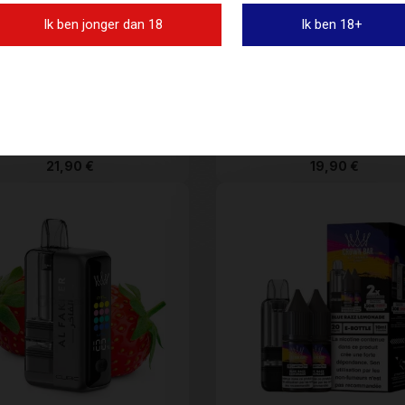
Ik ben jonger dan 18
Ik ben 18+
Puff Adalya Levo 30K
Puff Starbuzz Ultra Ma.
In Stock • Delivery in 24H
In Stock • Delivery in 2
21,90 €
19,90 €