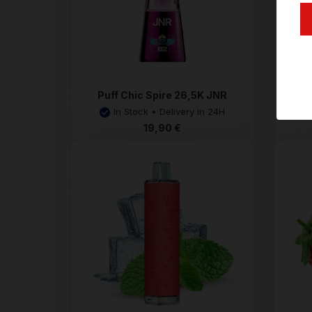
Puff Chic Spire 26,5K JNR
In Stock • Delivery in 24H
19,90 €