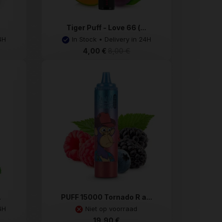
.
Tiger Puff - Love 66 (...
4H
In Stock • Delivery in 24H
4,00 €
8,00 €
.
PUFF 15000 Tornado R a...
4H
Niet op voorraad
19,90 €