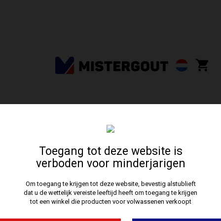
Ontvangst
•
Legal Notice
Toegang tot deze website is
MENTIONS LEGALES
verboden voor minderjarigen
Le site Internet www.darnashop.fr est édité par la société
Om toegang te krijgen tot deze website, bevestig alstublieft
SARL DARNA
au capital de 3 000,00€
dont le siège social est
dat u de wettelijk vereiste leeftijd heeft om toegang te krijgen
situé
10 Bd de Mulhouse
, 59100 Roubaix, France,
inscrite au
tot een winkel die producten voor volwassenen verkoopt
Registre du Commerce et des Sociétés de Lille sous le
numéro
491 189 734.