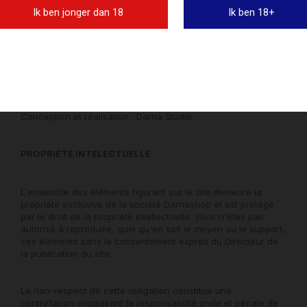
L’hébergement du site internet www.darnashop.fr est assuré
Ik ben jonger dan 18
Ik ben 18+
par la société Aquaray.
CREDIT
Site WEB Propulsé par Prestahop
Conception et réalisation : Darna Studio
PROPRIÉTÉ INTELECTUELLE
L'ensemble des éléments figurant sur le site demeure la
propriété exclusive de la société Darnashop et est protégé
par le droit de la propriété intellectuelle. Vous n'êtes pas
autorisé à reproduire, quel qu'en soit le moyen ou le support,
ces éléments sans le consentement exprès du Directeur de
la publication du site.
Le non-respect de cette obligation constitue une
contrefaçon engageant la responsabilité civile et pénale de