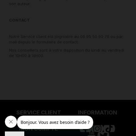
son auteur.
CONTACT
Notre Service client est joigniable au
06 95 50 90 76 ou par
mail depuis le
formulaire de contact.
Nos conseillers sont à votre disposition du lundi au vendredi
de 10H00 à 19H00.
SERVICE CLIENT
INFORMATION
MON COMPTE